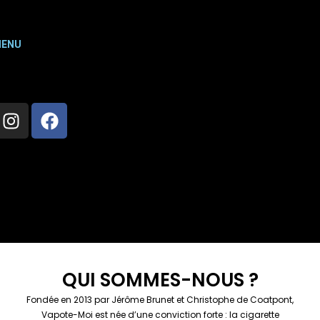
ENU
QUI SOMMES-NOUS ?
Fondée en 2013 par Jérôme Brunet et Christophe de Coatpont,
Vapote-Moi est née d’une conviction forte : la cigarette