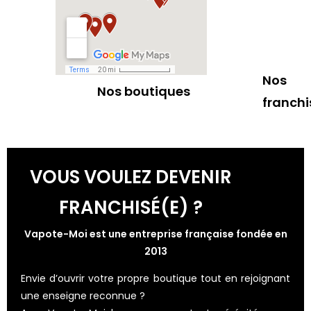
Nos
Nos boutiques
franchi
VOUS VOULEZ DEVENIR
FRANCHISÉ(E) ?
Vapote-Moi est une entreprise française fondée en
2013
Envie d’ouvrir votre propre boutique tout en rejoignant
une enseigne reconnue ?