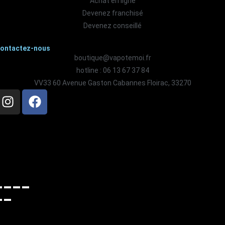
Achat en ligne
Devenez franchisé
Devenez conseillé
ontactez-nous
boutique@vapotemoi.fr
hotline : 06 13 67 37 84
VV33 60 Avenue Gaston Cabannes Floirac, 33270
anier