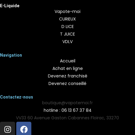
E-Liquide
Vapote-moi
CURIEUX
D LICE
T JUICE
VDLV
Navigation
Accueil
Achat en ligne
Devenez franchisé
Devenez conseillé
Contactez-nous
boutique@vapotemoi.fr
hotline : 06 13 67 37 84
VV33 60 Avenue Gaston Cabannes Floirac, 33270