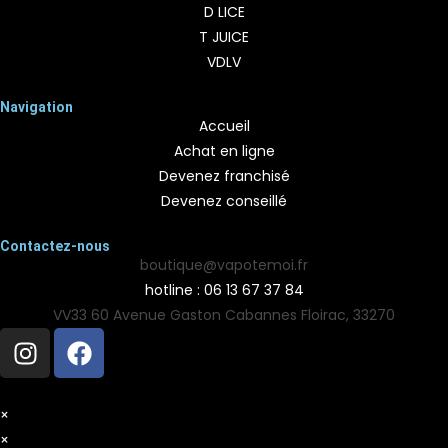
D LICE
T JUICE
VDLV
Navigation
Accueil
Achat en ligne
Devenez franchisé
Devenez conseillé
Contactez-nous
boutique@vapotemoi.fr
hotline : 06 13 67 37 84
VV33 60 Avenue Gaston Cabannes Floirac, 33270
×
×