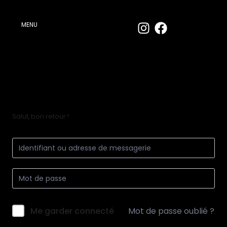
MENU
Salut, bon retour !
Me garder connecté
Mot de passe oublié ?