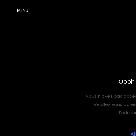
MENU
Oooh 
Vous n’avez pas accès
Veuillez vous adre
l’admin
Al