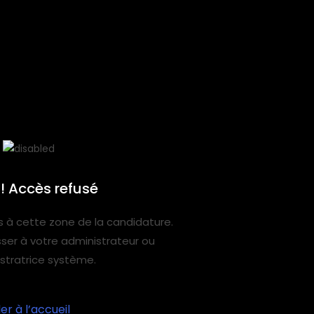
! Accès refusé
 à cette zone de la candidature.
sser à votre administrateur ou
istratrice système.
ler à l’accueil