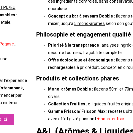
des ingrédients contrôlés, sans conservateu
s
TPD/EU
sucralose
nsables :
Concept du bar à saveurs Bobble :
flacons r
étale.
mixer jusqu’à
5 mono-arômes
selon son goû
Philosophie et engagement qualité
Pegase
…
Priorité à la transparence
: analyses ingréd
sécurité fournies, traçabilité complète
ouse.
Offre écologique et économique :
flacons 
rechargeables à prix réduit, concept en circu
Produits et collections phares
ar l’expérience
(
steampunk,
Mono-arômes Bobble :
flacons 50ml et 70m
ommencer par
divers
au cinéma.
Collection Fruities
: e-liquides fruités origi
Gamme Frisson/ Frisson Max
: recettes ult
avec effet givré puissant
+ booster frais
 ici
A&L (Arômes & Liquide