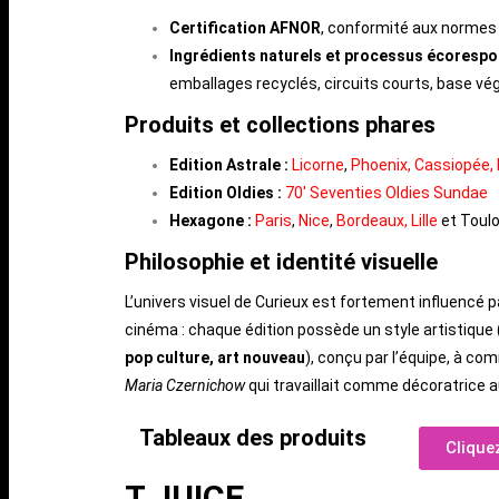
Certification AFNOR
, conformité aux norme
Ingrédients naturels et processus écorespo
emballages recyclés, circuits courts, base vég
Produits et collections phares
Edition Astrale :
Licorne
,
Phoenix,
Cassiopée,
Edition Oldies :
70′ Seventies Oldies Sundae
Hexagone :
Paris
,
Nice
,
Bordeaux,
Lille
et Toul
Philosophie et identité visuelle
L’univers visuel de Curieux est fortement influencé p
cinéma : chaque édition possède un style artistique 
pop culture, art nouveau
), conçu par l’équipe, à c
Maria Czernichow
qui travaillait comme décoratrice 
Tableaux des produits
Cliquez
T JUICE