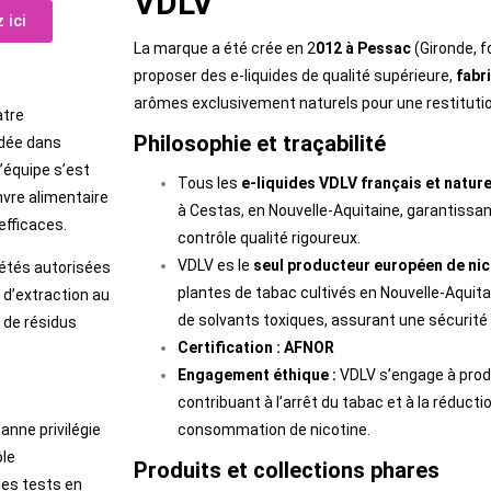
VDLV
 ici
La marque a été crée en 2
012 à Pessac
(Gironde, 
proposer des e-liquides de qualité supérieure,
fabr
arômes exclusivement naturels pour une restituti
atre
Philosophie et traçabilité
ndée dans
 l’équipe s’est
Tous les
e-liquides VDLV français et nature
nvre alimentaire
à Cestas, en Nouvelle-Aquitaine, garantissan
efficaces.
contrôle qualité rigoureux.
VDLV es le
seul producteur européen de nic
iétés autorisées
plantes de tabac cultivés en Nouvelle-Aquita
 d’extraction au
de solvants toxiques, assurant une sécurité
 de résidus
Certification : AFNOR
Engagement éthique :
VDLV s’engage à prod
contribuant à l’arrêt du tabac et à la réductio
anne privilégie
consommation de nicotine.
ôle
Produits et collections phares
les tests en