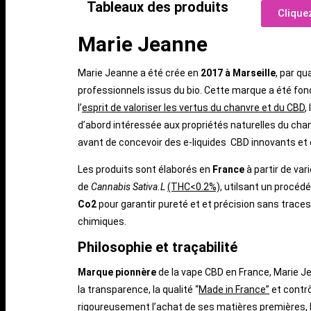
Tableaux des produits
Cliquez
Marie Jeanne
Marie Jeanne a été crée en
2017 à Marseille
, par qu
professionnels issus du bio. Cette marque a été fo
l’
esprit de valoriser les vertus du chanvre et du CBD
,
d’abord intéressée aux propriétés naturelles du cha
avant de concevoir des e-liquides CBD innovants et 
Les produits sont élaborés en
France
à partir de var
de
Cannabis Sativa.L
(THC<0.2%),
utilsant un procédé
Co2
pour garantir pureté et et précision sans traces
chimiques.
Philosophie et traçabilité
Marque pionnère
de la vape CBD en France, Marie Je
la transparence, la qualité “
Made in France”
et contr
rigoureusement l’achat de ses matières premières, 