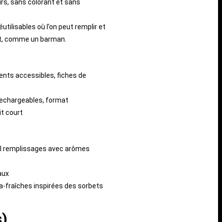
rs, sans colorant et sans
éutilisables où l’on peut remplir et
t, comme un barman.
ients accessibles, fiches de
rechargeables, format
it court
l remplissages avec arômes
naux
ra-fraîches inspirées des sorbets
s)