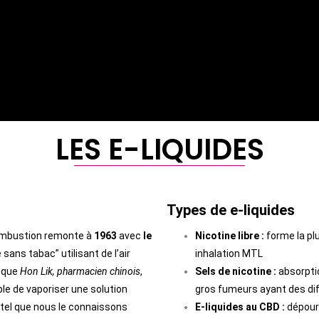
LES E-LIQUIDES
Types de e-liquides
 combustion remonte à
1963
avec
le
Nicotine libre :
forme la pl
sans tabac” utilisant de l’air
inhalation MTL
que
Hon Lik, pharmacien chinois
,
Sels de nicotine :
absorptio
le de vaporiser une solution
gros fumeurs ayant des dif
 tel que nous le connaissons
E-liquides au CBD :
dépourv