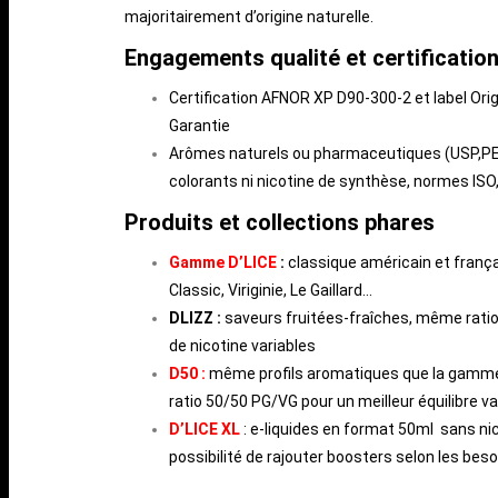
majoritairement d’origine naturelle.
Engagements qualité et certificatio
Certification AFNOR XP D90-300-2 et label Ori
Garantie
Arômes naturels ou pharmaceutiques (USP,PE
colorants ni nicotine de synthèse, normes ISO
Produits et collections phares
Gamme D’LICE
:
classique américain et frança
Classic, Viriginie, Le Gaillard…
DLIZZ :
saveurs fruitées-fraîches, même ratio
de nicotine variables
D50 :
même profils aromatiques que la gamme
ratio 50/50 PG/VG pour un meilleur équilibre 
D’LICE XL
: e-liquides en format 50ml sans nic
possibilité de rajouter boosters selon les bes