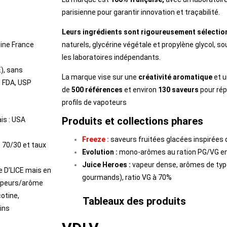
parisienne pour garantir innovation et traçabilité.
n
Leurs ingrédients sont rigoureusement sélectio
gine France
naturels, glycérine végétale et propylène glycol, s
les laboratoires indépendants.
), sans
La marque vise sur une
créativité aromatique
et u
, FDA, USP
de
500 références
et environ
130 saveurs
pour rép
profils de vapoteurs
Produits et collections phares
is : USA
Freeze :
saveurs fruitées glacées inspirées 
 70/30 et taux
Evolution :
mono-arômes au ration PG/VG en
Juice Heroes :
vapeur dense, arômes de type
 D’LICE mais en
gourmands), ratio VG à 70%
vapeurs/arôme
otine,
Tableaux des produits
oins