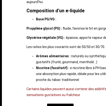
aujourd’hu
i.
Composition d'un e-liquide
Base PG/VG :
Propylène glycol (PG) :
fluide, favorise le hit en gor
Glycérine végétale (VG) :
épaisse, apporte vapeur 
Les ratios les plus courants sont de 50/50 et 30/70.
Arômes alimentaires :
naturels ou synthétique
gustatifs (fruité, gourmand, mentholé…)
Nicotine (facultatif) :
e nicotine libre à PH ba
une absorption plus rapide, idéale pour les uti
proche du tabac traditionnel
Certains liquides peuvent aussi contenir des additi
sensations gustatives ou fraîcheur.