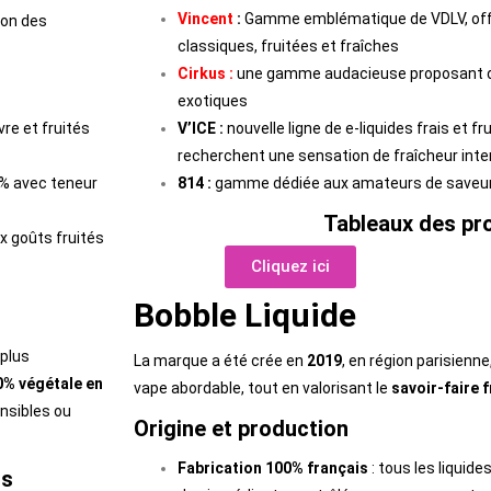
Vincent
:
Gamme emblématique de VDLV, offr
ion des
classiques, fruitées et fraîches
Cirkus :
une gamme audacieuse proposant 
exotiques
vre et fruités
V’ICE :
nouvelle ligne de e-liquides frais et fr
recherchent une sensation de fraîcheur int
% avec teneur
814 :
gamme dédiée aux amateurs de saveur
Tableaux des pr
x goûts fruités
Cliquez ici
Bobble Liquide
plus
La marque a été crée en
2019
, en région parisienne
0% végétale en
vape abordable, tout en valorisant le
savoir-faire 
nsibles ou
Origine et production
Fabrication 100% français
: tous les liquid
ns