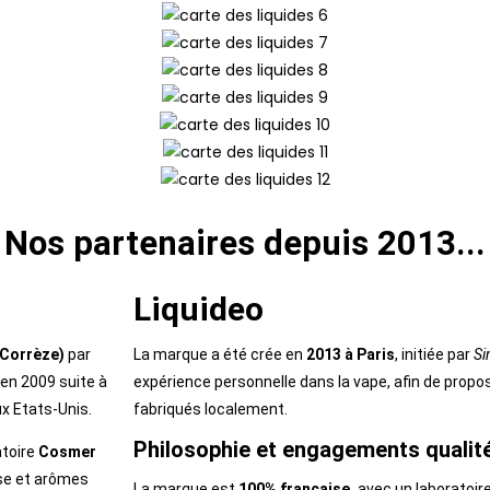
Nos partenaires depuis 2013...
Liquideo
(Corrèze)
par
La marque a été crée en
2013 à Paris
, initiée par
Si
 en 2009 suite à
expérience personnelle dans la vape, afin de propos
ux Etats-Unis.
fabriqués localement.
Philosophie et engagements qualit
atoire
Cosmer
use et arômes
La marque est
100% française,
avec un laboratoire