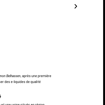
mon Belhassen
, après une première
er des e-liquides de qualité
é
 et une usine situés en région