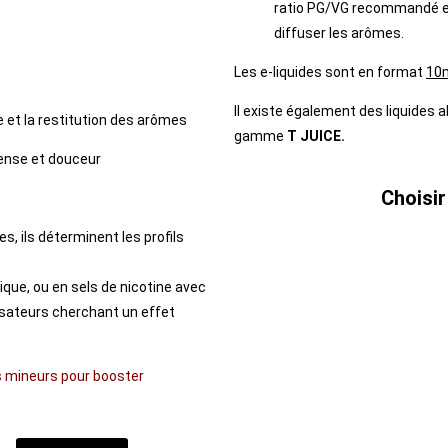
ratio PG/VG recommandé est
diffuser les arômes.
Les e-liquides sont en format
10m
Il existe également des liquides a
ge et la restitution des arômes
gamme
T JUICE.
dense et douceur
Choisir
s, ils déterminent les profils
sique, ou en sels de nicotine avec
lisateurs cherchant un effet
fs mineurs pour booster